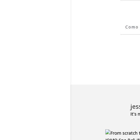
je
It’s