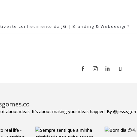
ssgomes.co
 not about ideas.
It’s about making your ideas happen!
By @jess.sgo